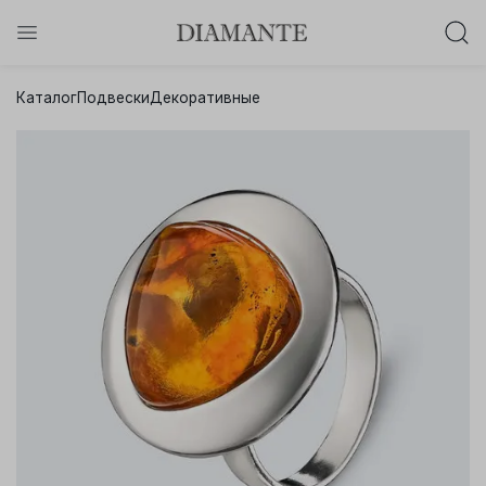
Баслет с бриллиантом в подарок!
Каталог
Подвески
Декоративные
Осталось:
0
0
0
0
:
:
:
дней
часов
минут
секунд
Хочу!