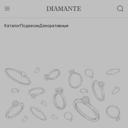
Баслет с бриллиантом в подарок!
Каталог
Подвески
Декоративные
Осталось:
0
0
0
0
:
:
:
дней
часов
минут
секунд
Хочу!