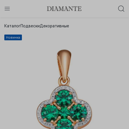
Баслет с бриллиантом в подарок!
Каталог
Подвески
Декоративные
Осталось:
0
0
0
0
:
:
:
Новинка
дней
часов
минут
секунд
Хочу!