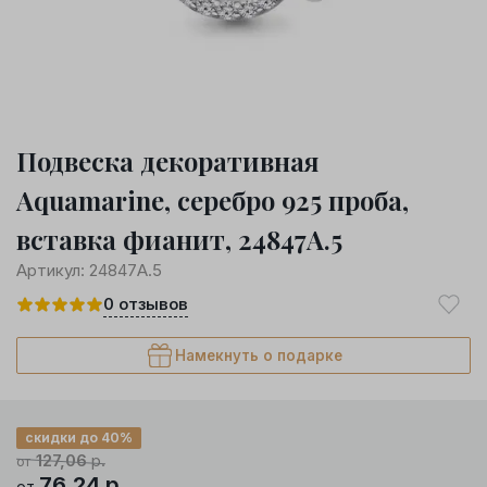
Подвеска декоративная
Aquamarine, серебро 925 проба,
вставка фианит, 24847А.5
Артикул:
24847А.5
0
отзывов
Намекнуть о подарке
скидки до 40%
127,06
р.
от
76,24
р.
от