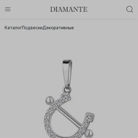
Баслет с бриллиантом в подарок!
Каталог
Подвески
Декоративные
Осталось:
0
0
0
0
:
:
:
дней
часов
минут
секунд
Хочу!