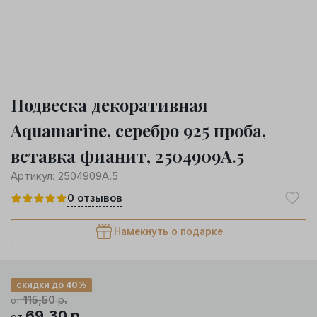
Подвеска декоративная
Aquamarine, серебро 925 проба,
вставка фианит, 2504909А.5
Артикул:
2504909А.5
0
отзывов
Намекнуть о подарке
скидки до 40%
115,50
р.
от
69,30
р.
от