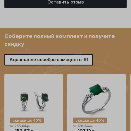
Оставить отзыв
Соберите полный комплект и получите
скидку
Aquamarine серебро самоцветы 91
скидки до 40%
скидки до 40%
р.
р.
255,95
178,53
от
от