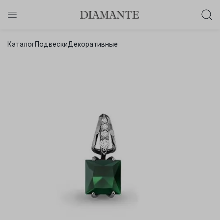
Баслет с бриллиантом в подарок!
Каталог
Подвески
Декоративные
Осталось:
0
0
0
0
:
:
:
дней
часов
минут
секунд
Хочу!