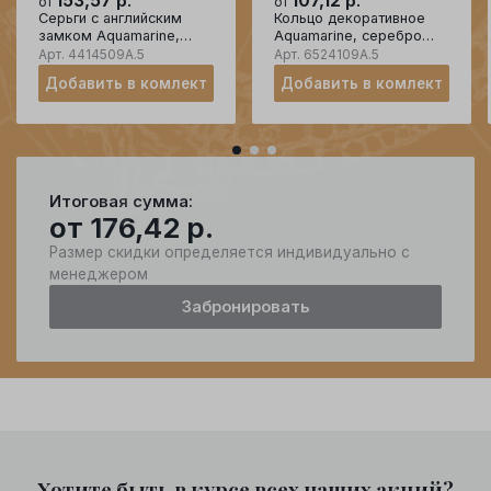
153,57
р.
107,12
р.
от
от
Серьги с английским
Кольцо декоративное
замком Aquamarine,
Aquamarine, серебро
серебро 925 проба,
925 проба, вставка
Арт.
4414509А.5
Арт.
6524109А.5
вставка фианит
фианит
Добавить в комлект
Добавить в комлект
Итоговая сумма:
от
176,42
р.
Размер скидки определяется индивидуально с
менеджером
Забронировать
Хотите быть в курсе всех наших акций?