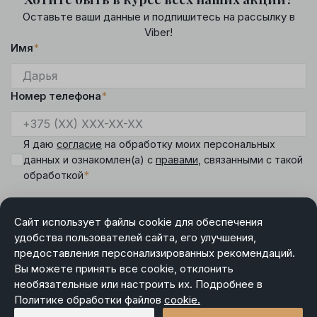
Оставьте ваши данные и подпишитесь на рассылку в
Viber!
Имя
*
Номер телефона
*
Я даю
согласие
на обработку моих персональных
данных и ознакомлен(а) с
правами
, связанными с такой
*
обработкой
Сайт использует файлы cookie для обеспечения
удобства пользователей сайта, его улучшения,
предоставления персонализированных рекомендаций.
DIAMANTE
Вы можете принять все cookie, отклонить
Режим работы менеджера интернет-магазина:
необязательные или настроить их. Подробнее в
пн-чт 9.00-18.00, пт 9.00-17.00, сб-вс выходной.
Политике обработки файлов
cookie.
Номер контактного телефона продавца (для обращений
покупателей интернет-магазина), а также лица