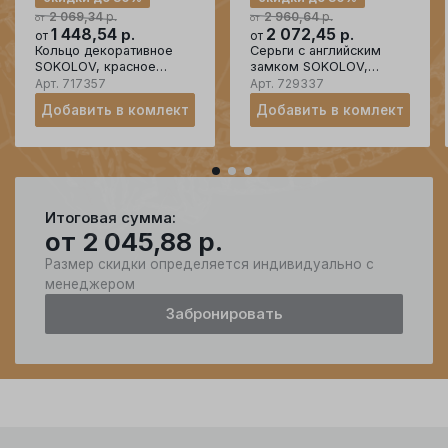
р.
р.
2 069,34
2 960,64
от
от
1 448,54
р.
2 072,45
р.
от
от
Кольцо декоративное
Серьги с английским
SOKOLOV, красное
замком SOKOLOV,
золото 585 проба,
красное золото 585
Арт.
717357
Арт.
729337
вставка фианит
проба, вставка фианит
Добавить в комлект
Добавить в комлект
Итоговая сумма:
от
2 045,88
р.
Размер скидки определяется индивидуально с
менеджером
Забронировать