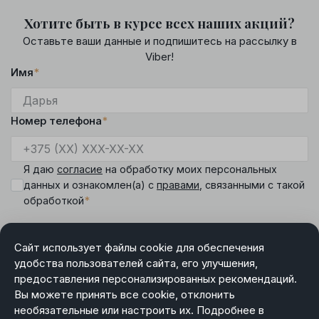
Хотите быть в курсе всех наших акций?
Оставьте ваши данные и подпишитесь на рассылку в
Viber!
Имя
*
Номер телефона
*
Я даю
согласие
на обработку моих персональных
данных и ознакомлен(а) с
правами
, связанными с такой
*
обработкой
Сайт использует файлы cookie для обеспечения
удобства пользователей сайта, его улучшения,
предоставления персонализированных рекомендаций.
DIAMANTE
Вы можете принять все cookie, отклонить
Режим работы менеджера интернет-магазина:
необязательные или настроить их. Подробнее в
пн-чт 9.00-18.00, пт 9.00-17.00, сб-вс выходной.