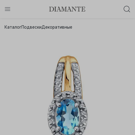
Баслет с бриллиантом в подарок!
Каталог
Подвески
Декоративные
Осталось:
0
0
0
0
:
:
:
дней
часов
минут
секунд
Хочу!