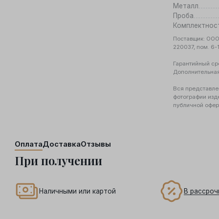
Металл
Проба
Комплектнос
Поставщик: ООО 
220037, пом. 6-
Гарантийный ср
Дополнительна
Вся представле
фотографии изд
публичной офер
Оплата
Доставка
Отзывы
При получении
В рассроч
Наличными или картой