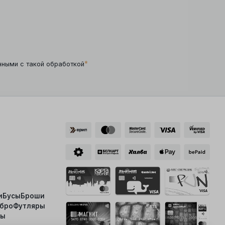
*
нными с такой обработкой
и
Бусы
Броши
ебро
Футляры
ты