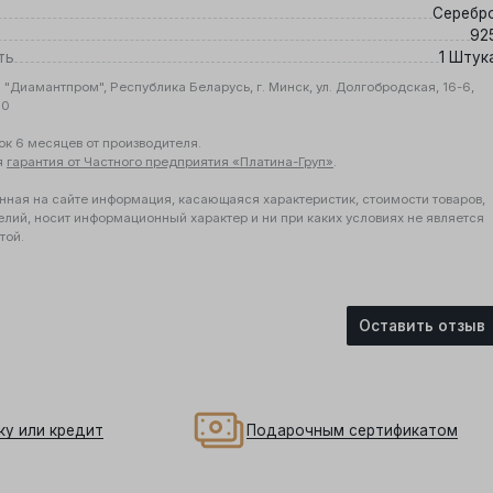
Серебр
92
ть
1 Штук
"Диамантпром", Республика Беларусь, г. Минск, ул. Долгобродская, 16-6,
10
ок 6 месяцев от производителя.
я
гарантия от Частного предприятия «Платина-Груп»
.
нная на сайте информация, касающаяся характеристик, стоимости товаров,
елий, носит информационный характер и ни при каких условиях не является
той.
Оставить отзыв
ку или кредит
Подарочным сертификатом