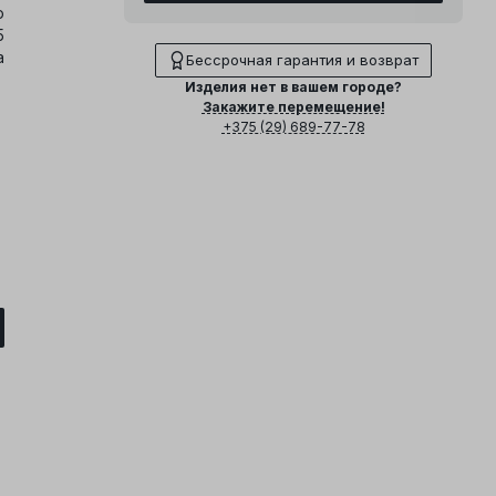
о
5
а
Бессрочная гарантия и возврат
Изделия нет в вашем городе?
Закажите перемещение!
+375 (29) 689-77-78