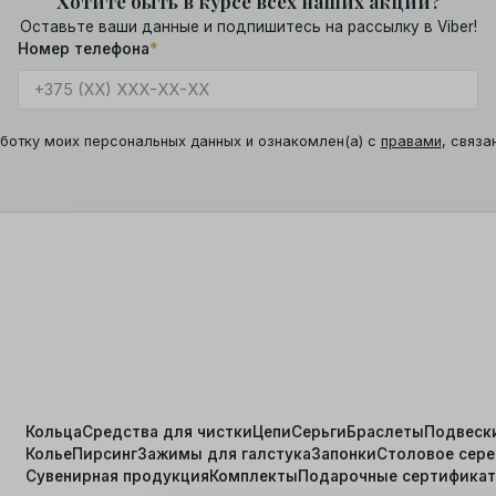
Хотите быть в курсе всех наших акций?
Оставьте ваши данные и подпишитесь на рассылку в Viber!
Номер телефона
*
ботку моих персональных данных и ознакомлен(а) с
правами
, связа
Кольца
Средства для чистки
Цепи
Серьги
Браслеты
Подвеск
Колье
Пирсинг
Зажимы для галстука
Запонки
Столовое сер
я
Сувенирная продукция
Комплекты
Подарочные сертифика