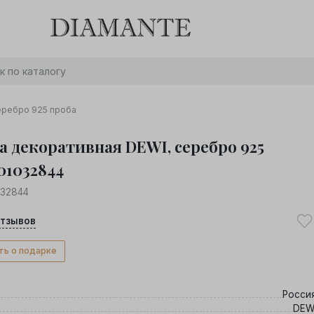
Баслет с бриллиантом в подарок! Осталось:
0
0
0
0
:
:
:
дней
часов
минут
секунд
Хочу!
еребро 925 проба
а декоративная DEWI, серебро 925
01032844
032844
тзывов
ть о подарке
Росси
DEW