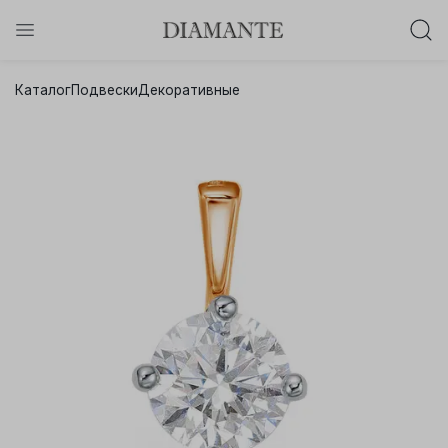
Баслет с бриллиантом в подарок!
Каталог
Подвески
Декоративные
Осталось:
0
0
0
0
:
:
:
дней
часов
минут
секунд
Хочу!