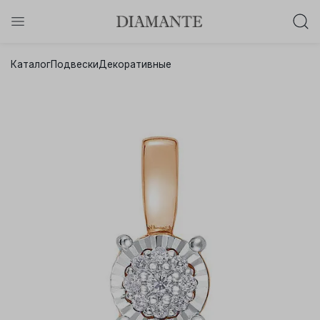
Баслет с бриллиантом в подарок!
Каталог
Подвески
Декоративные
Осталось:
0
0
0
0
:
:
:
дней
часов
минут
секунд
Хочу!