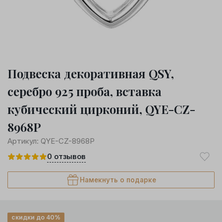
Подвеска декоративная QSY,
серебро 925 проба, вставка
кубический цирконий, QYE-CZ-
8968P
Артикул:
QYE-CZ-8968P
0
отзывов
Намекнуть о подарке
скидки до 40%