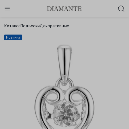
Баслет с бриллиантом в подарок!
Каталог
Подвески
Декоративные
Осталось:
0
0
0
0
:
:
:
Новинка
дней
часов
минут
секунд
Хочу!