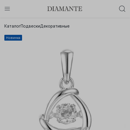
Баслет с бриллиантом в подарок!
Каталог
Подвески
Декоративные
Осталось:
0
0
0
0
:
:
:
Новинка
дней
часов
минут
секунд
Хочу!