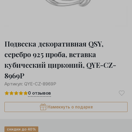
Подвеска декоративная QSY,
серебро 925 проба, вставка
кубический цирконий, QYE-CZ-
8969P
Артикул:
QYE-CZ-8969P
0
отзывов
Намекнуть о подарке
скидки до 40%