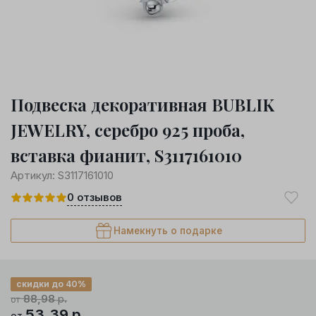
Подвеска декоративная BUBLIK
JEWELRY, серебро 925 проба,
вставка фианит, S3117161010
Артикул:
S3117161010
0
отзывов
Намекнуть о подарке
скидки до 40%
88,98
р.
от
53,39
р.
от