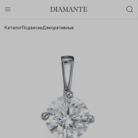
Баслет с бриллиантом в подарок!
Каталог
Подвески
Декоративные
Осталось:
0
0
0
0
:
:
:
дней
часов
минут
секунд
Хочу!