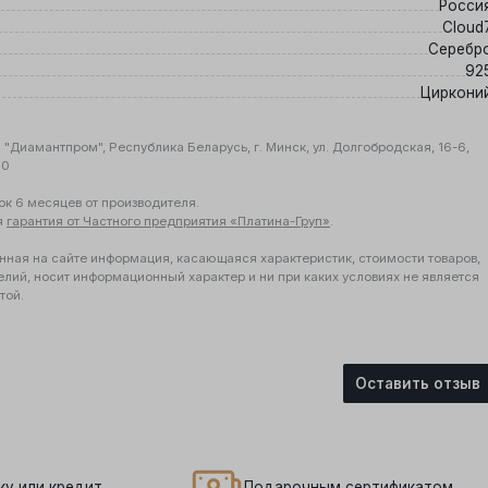
Росси
Cloud
Серебр
92
Циркони
"Диамантпром", Республика Беларусь, г. Минск, ул. Долгобродская, 16-6,
10
ок 6 месяцев от производителя.
я
гарантия от Частного предприятия «Платина-Груп»
.
нная на сайте информация, касающаяся характеристик, стоимости товаров,
елий, носит информационный характер и ни при каких условиях не является
той.
Оставить отзыв
ку или кредит
Подарочным сертификатом