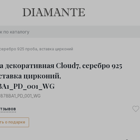
Баслет с бриллиантом в подарок! Осталось:
0
0
0
0
:
:
:
дней
часов
минут
секунд
Хочу!
серебро 925 проба, вставка цирконий
а декоративная Cloud7, серебро 925
вставка цирконий,
8BA1_PD_001_WG
2878BA1_PD_001_WG
тзывов
ть о подарке