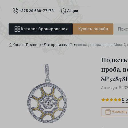
+375 29 689-77-78
Акции
Каталог бронирования
Купить онлайн
Каталог
Подвески
Декоративные
Подвеска декоративная Cloud7, 
Подвеск
проба, 
SP3287
Артикул:
SP3
0
о
Намекну