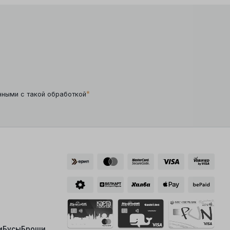
*
нными с такой обработкой
и
Бусы
Броши