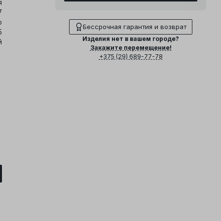
я
7
о
Бессрочная гарантия и возврат
5
Изделия нет в вашем городе?
й
Закажите перемещение!
+375 (29) 689-77-78