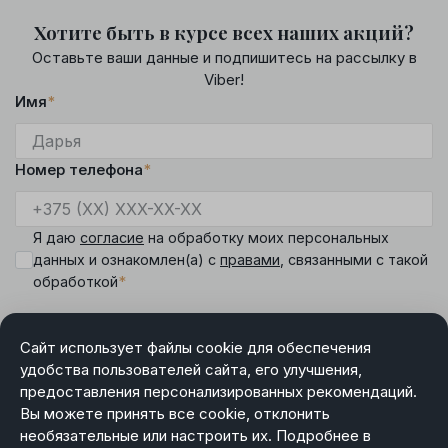
Хотите быть в курсе всех наших акций?
Оставьте ваши данные и подпишитесь на рассылку в
Viber!
Имя
*
Номер телефона
*
Я даю
согласие
на обработку моих персональных
данных и ознакомлен(а) с
правами
, связанными с такой
*
обработкой
Сайт использует файлы cookie для обеспечения
удобства пользователей сайта, его улучшения,
предоставления персонализированных рекомендаций.
DIAMANTE
Вы можете принять все cookie, отклонить
Режим работы менеджера интернет-магазина:
необязательные или настроить их. Подробнее в
пн-чт 9.00-18.00, пт 9.00-17.00, сб-вс выходной.