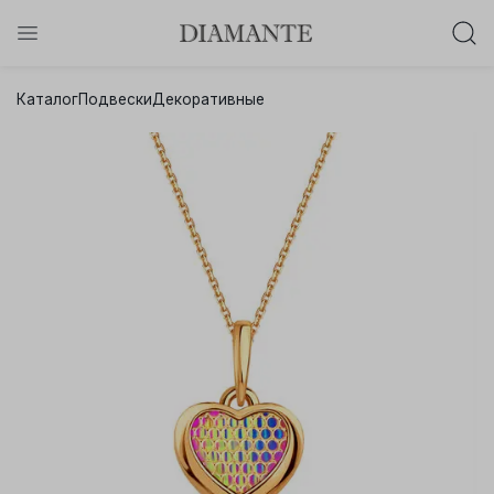
Баслет с бриллиантом в подарок!
Каталог
Подвески
Декоративные
Осталось:
0
0
0
0
:
:
:
дней
часов
минут
секунд
Хочу!