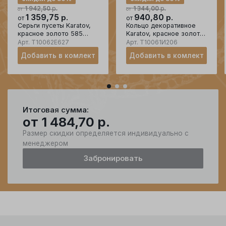
р.
р.
1 942,50
1 344,00
от
от
1 359,75
р.
940,80
р.
от
от
Серьги пусеты Karatov,
Кольцо декоративное
красное золото 585
Karatov, красное золото
проба
585 проба
Арт.
Т10062Е627
Арт.
Т10061И206
Добавить в комлект
Добавить в комлект
Итоговая сумма:
от
1 484,70
р.
Размер скидки определяется индивидуально с
менеджером
Забронировать