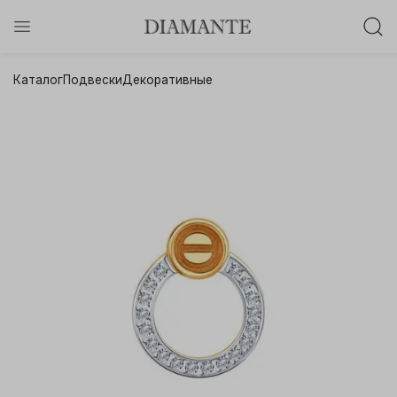
Баслет с бриллиантом в подарок!
Каталог
Подвески
Декоративные
Осталось:
0
0
0
0
:
:
:
дней
часов
минут
секунд
Хочу!