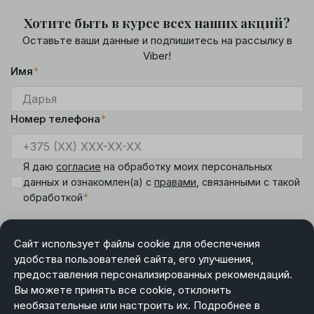
Хотите быть в курсе всех наших акций?
Оставьте ваши данные и подпишитесь на рассылку в
Viber!
Имя
*
Номер телефона
*
Я даю
согласие
на обработку моих персональных
данных и ознакомлен(а) с
правами
, связанными с такой
*
обработкой
Сайт использует файлы cookie для обеспечения
удобства пользователей сайта, его улучшения,
предоставления персонализированных рекомендаций.
DIAMANTE
Вы можете принять все cookie, отклонить
Режим работы менеджера интернет-магазина:
необязательные или настроить их. Подробнее в
пн-чт 9.00-18.00, пт 9.00-17.00, сб-вс выходной.