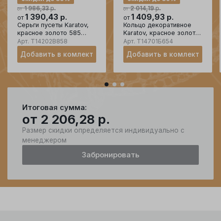
р.
р.
1 986,33
2 014,19
от
от
1 390,43
р.
1 409,93
р.
от
от
Серьги пусеты Karatov,
Кольцо декоративное
красное золото 585
Karatov, красное золото
проба, вставка фианит
585 проба, вставка
Арт.
Т14202В858
Арт.
Т14701Б654
фианит
Добавить в комлект
Добавить в комлект
Итоговая сумма:
от
2 206,28
р.
Размер скидки определяется индивидуально с
менеджером
Забронировать