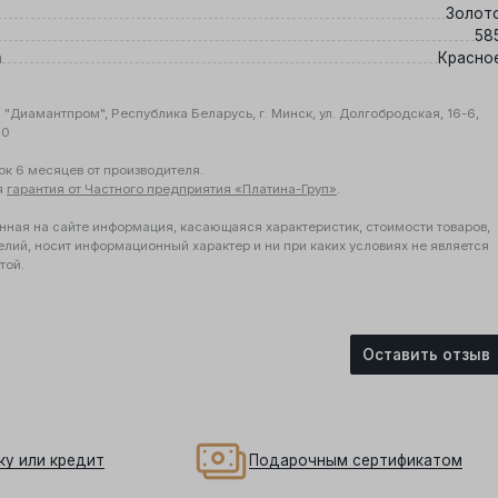
Золот
58
а
Красно
"Диамантпром", Республика Беларусь, г. Минск, ул. Долгобродская, 16-6,
10
ок 6 месяцев от производителя.
я
гарантия от Частного предприятия «Платина-Груп»
.
нная на сайте информация, касающаяся характеристик, стоимости товаров,
елий, носит информационный характер и ни при каких условиях не является
той.
Оставить отзыв
ку или кредит
Подарочным сертификатом