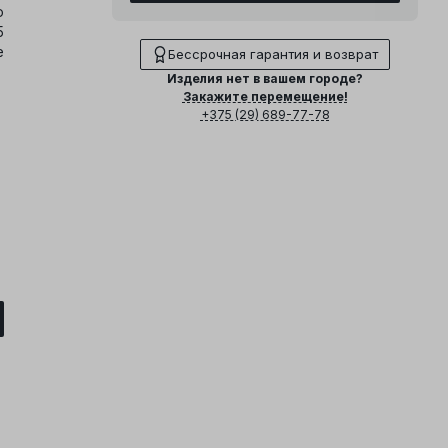
о
5
е
Бессрочная гарантия и возврат
Изделия нет в вашем городе?
Закажите перемещение!
+375 (29) 689-77-78