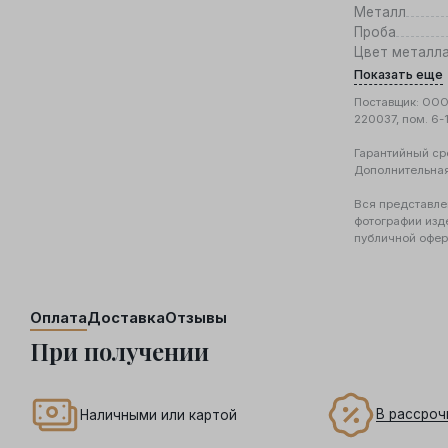
Металл
Проба
Цвет металл
Показать еще
Поставщик: ООО 
220037, пом. 6-
Гарантийный ср
Дополнительна
Вся представле
фотографии изд
публичной офер
Оплата
Доставка
Отзывы
При получении
В рассроч
Наличными или картой