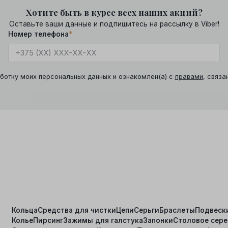
Хотите быть в курсе всех наших акций?
Оставьте ваши данные и подпишитесь на рассылку в Viber!
Номер телефона
*
ботку моих персональных данных и ознакомлен(а) с
правами
, связа
Кольца
Средства для чистки
Цепи
Серьги
Браслеты
Подвеск
Колье
Пирсинг
Зажимы для галстука
Запонки
Столовое сер
я