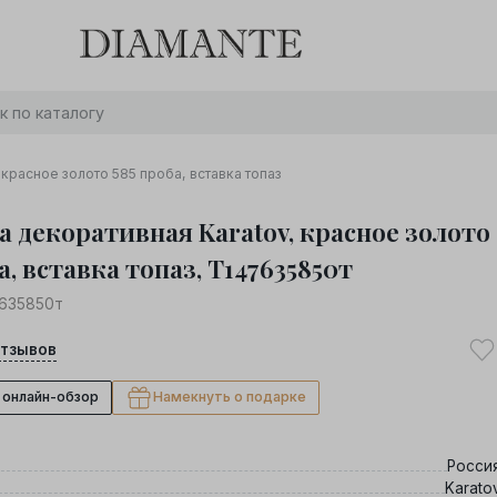
Баслет с бриллиантом в подарок! Осталось:
0
0
0
0
:
:
:
дней
часов
минут
секунд
Хочу!
красное золото 585 проба, вставка топаз
а декоративная Karatov, красное золото
а, вставка топаз, Т147635850т
7635850т
тзывов
 онлайн-обзор
Намекнуть о подарке
Росси
Karato