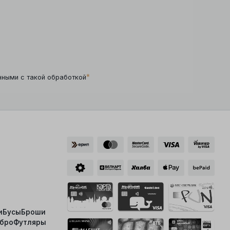
*
нными с такой обработкой
и
Бусы
Броши
ебро
Футляры