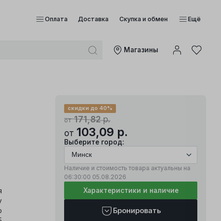
Оплата
Доставка
Скупка и обмен
Ещё
Mагазины
скидки до 40%
171,82
р.
от
103,09
р.
от
Выберите город:
Наличие и стоимость товара актуальны на
06:30:00
05.08.2026
Характеристики и наличие
я
v
Бронировать
о
5