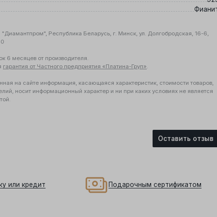
Фиани
"Диамантпром", Республика Беларусь, г. Минск, ул. Долгобродская, 16-6,
10
ок 6 месяцев от производителя.
я
гарантия от Частного предприятия «Платина-Груп»
.
нная на сайте информация, касающаяся характеристик, стоимости товаров,
елий, носит информационный характер и ни при каких условиях не является
той.
Оставить отзыв
ку или кредит
Подарочным сертификатом