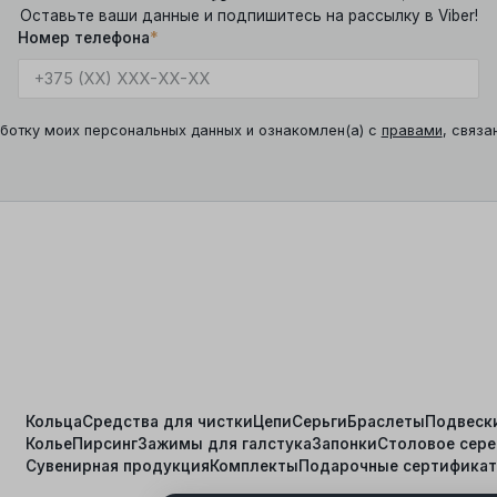
Оставьте ваши данные и подпишитесь на рассылку в Viber!
Номер телефона
*
ботку моих персональных данных и ознакомлен(а) с
правами
, связа
Кольца
Средства для чистки
Цепи
Серьги
Браслеты
Подвеск
Колье
Пирсинг
Зажимы для галстука
Запонки
Столовое сер
я
Сувенирная продукция
Комплекты
Подарочные сертифика