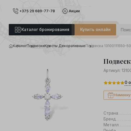
+375 29 689-77-78
Акции
Каталог бронирования
Купить онлайн
Каталог
Подвески
Кресты Декоративные
Подвеска 13100111550-5
Подвеска
Артикул:
1310
0
о
Намекну
Страна
Бренд
Металл
Проба