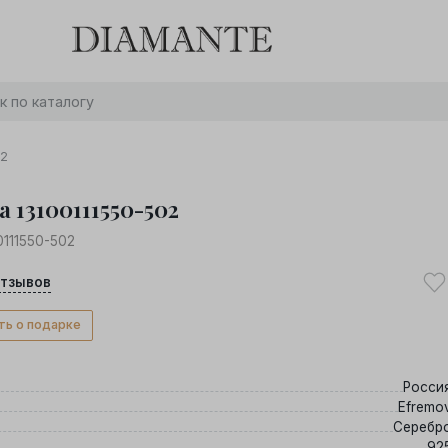
Баслет с бриллиантом в подарок! Осталось:
0
0
0
0
:
:
:
дней
часов
минут
секунд
Хочу!
02
 13100111550-502
0111550-502
тзывов
ть о подарке
Росси
Efremo
Серебр
92