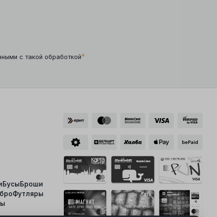
*
нными с такой обработкой
и
Бусы
Броши
ебро
Футляры
ты