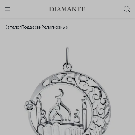
Баслет с бриллиантом в подарок!
Каталог
Подвески
Религиозные
Осталось:
0
0
0
0
:
:
:
дней
часов
минут
секунд
Хочу!