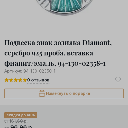
Подвеска знак зодиака Diamant,
серебро 925 проба, вставка
фианит/эмаль, 94-130-02358-1
Артикул:
94-130-02358-1
0
отзывов
Намекнуть о подарке
скидки до 40%
161,60
р.
от
96,96
р.
от