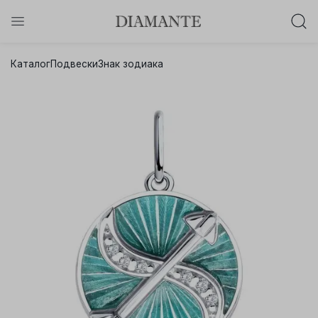
Баслет с бриллиантом в подарок!
Каталог
Подвески
Знак зодиака
Осталось:
0
0
0
0
:
:
:
дней
часов
минут
секунд
Хочу!