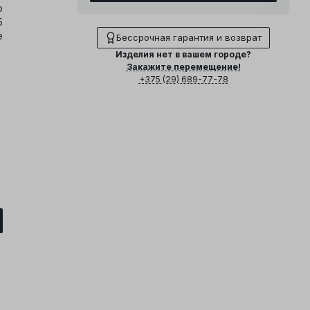
о
5
е
Бессрочная гарантия и возврат
Изделия нет в вашем городе?
Закажите перемещение!
+375 (29) 689-77-78