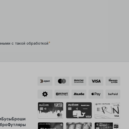
*
нными с такой обработкой
и
Бусы
Броши
ебро
Футляры