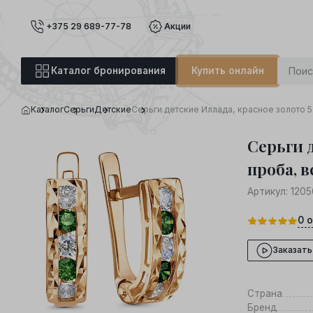
+375 29 689-77-78
Акции
Каталог бронирования
Купить онлайн
Каталог
Серьги
Детские
Серьги детские Иллада, красное золото 5
Серьги 
проба, в
Артикул:
1205
0
о
Заказать
Страна
Бренд