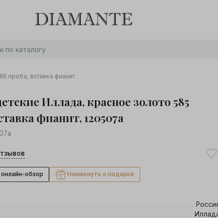
Баслет с бриллиантом в подарок! Осталось:
0
0
0
0
:
:
:
дней
часов
минут
секунд
Хочу!
85 проба, вставка фианит
детские Иллада, красное золото 585
ставка фианит, 120507а
07а
тзывов
 онлайн-обзор
Намекнуть о подарке
Росси
Иллад