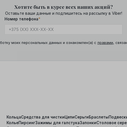
Хотите быть в курсе всех наших акций?
Оставьте ваши данные и подпишитесь на рассылку в Viber!
Номер телефона
*
ботку моих персональных данных и ознакомлен(а) с
правами
, связа
Кольца
Средства для чистки
Цепи
Серьги
Браслеты
Подвеск
Колье
Пирсинг
Зажимы для галстука
Запонки
Столовое сер
я