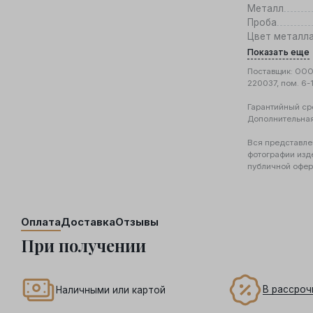
Металл
Проба
Цвет металл
Показать еще
Поставщик: ООО 
220037, пом. 6-
Гарантийный ср
Дополнительна
Вся представле
фотографии изд
публичной офер
Оплата
Доставка
Отзывы
При получении
В рассроч
Наличными или картой