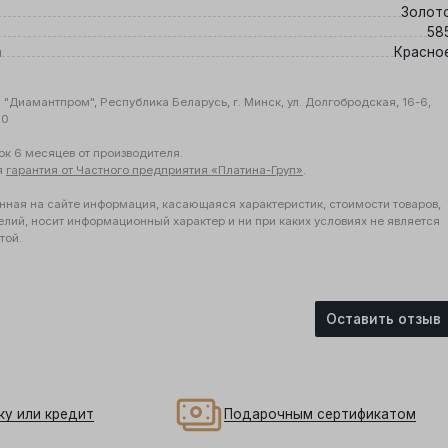
Золот
58
а
Красно
"Диамантпром", Республика Беларусь, г. Минск, ул. Долгобродская, 16-6,
10
ок 6 месяцев от производителя.
я
гарантия от Частного предприятия «Платина-Груп»
.
нная на сайте информация, касающаяся характеристик, стоимости товаров,
елий, носит информационный характер и ни при каких условиях не является
той.
Оставить отзыв
ку или кредит
Подарочным сертификатом