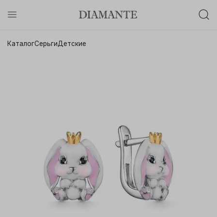
Баслет с бриллиантом в подарок!
Каталог
Серьги
Детские
Осталось:
0
0
0
0
:
:
:
дней
часов
минут
секунд
Хочу!