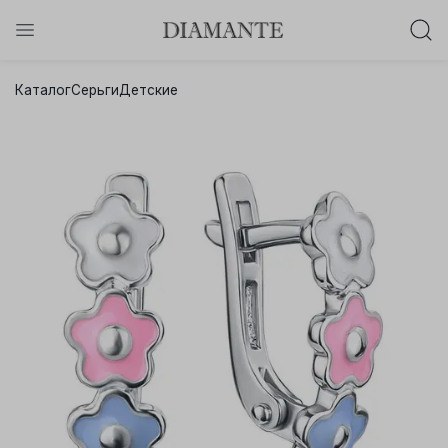
Баслет с бриллиантом в подарок!
Каталог
Серьги
Детские
Осталось:
0
0
0
0
:
:
:
дней
часов
минут
секунд
Хочу!