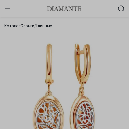
Баслет с бриллиантом в подарок!
Каталог
Серьги
Длинные
Осталось:
0
0
0
0
:
:
:
дней
часов
минут
секунд
Хочу!