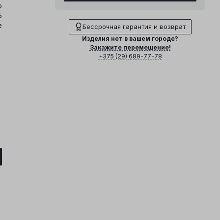
о
5
е
Бессрочная гарантия и возврат
Изделия нет в вашем городе?
Закажите перемещение!
+375 (29) 689-77-78