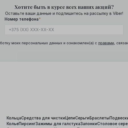
Хотите быть в курсе всех наших акций?
Оставьте ваши данные и подпишитесь на рассылку в Viber!
Номер телефона
*
ботку моих персональных данных и ознакомлен(а) с
правами
, связа
Кольца
Средства для чистки
Цепи
Серьги
Браслеты
Подвеск
Колье
Пирсинг
Зажимы для галстука
Запонки
Столовое сер
я