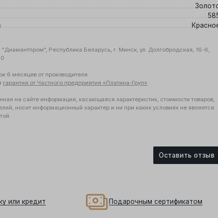
Золот
58
а
Красно
"Диамантпром", Республика Беларусь, г. Минск, ул. Долгобродская, 16-6,
10
ок 6 месяцев от производителя.
я
гарантия от Частного предприятия «Платина-Груп»
.
нная на сайте информация, касающаяся характеристик, стоимости товаров,
елий, носит информационный характер и ни при каких условиях не является
той.
Оставить отзыв
ку или кредит
Подарочным сертификатом