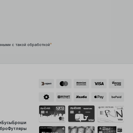
*
нными с такой обработкой
и
Бусы
Броши
ебро
Футляры