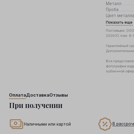
Металл
Проба
Цвет металл
Показать еще
Поставщик: ООО 
220037, пом. 6-
Гарантийный ср
Дополнительна
Вся представле
фотографии изд
публичной офер
Оплата
Доставка
Отзывы
При получении
В рассроч
Наличными или картой