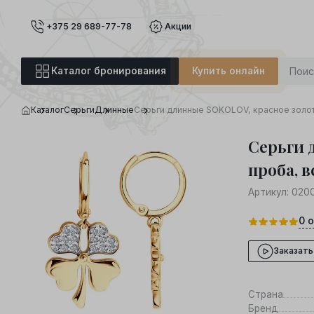
+375 29 689-77-78
Акции
Каталог бронирования
Купить онлайн
Каталог
Серьги
Длинные
Серьги длинные SOKOLOV, красное золото
Серьги 
проба, 
Артикул:
020
0
о
Заказать
Страна
Бренд