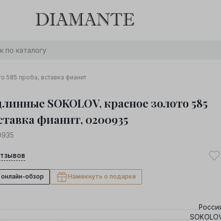
Баслет с бриллиантом в подарок! Осталось:
0
0
0
0
:
:
:
дней
часов
минут
секунд
Хочу!
 585 проба, вставка фианит
длинные SOKOLOV, красное золото 585
вставка фианит, 0200935
0935
тзывов
 онлайн-обзор
Намекнуть о подарке
Росси
SOKOLO