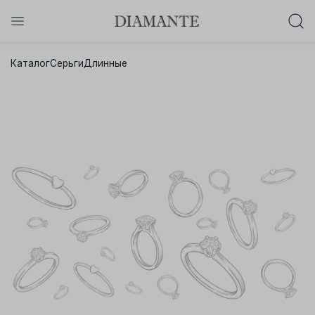
Баслет с бриллиантом в подарок!
Каталог
Серьги
Длинные
Осталось:
0
0
0
0
:
:
:
дней
часов
минут
секунд
Хочу!