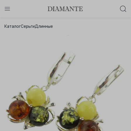
Баслет с бриллиантом в подарок!
Каталог
Серьги
Длинные
Осталось:
0
0
0
0
:
:
:
дней
часов
минут
секунд
Хочу!