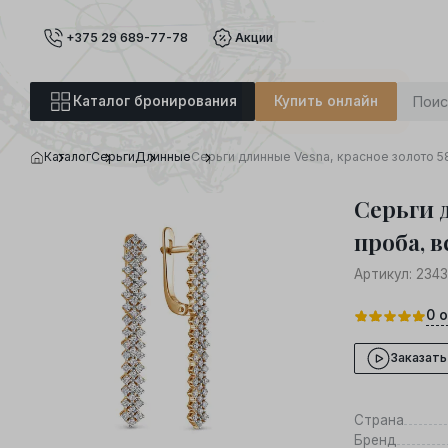
+375 29 689-77-78
Акции
Каталог бронирования
Купить онлайн
Каталог
Серьги
Длинные
Серьги длинные Vesna, красное золото 5
Серьги 
проба, в
Артикул:
2343
0
о
Заказать
Страна
Бренд