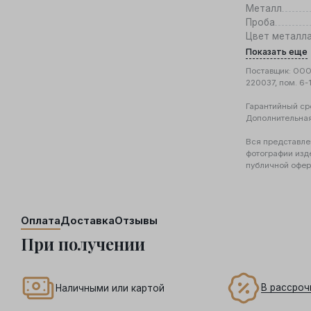
Металл
Проба
Цвет металл
Показать еще
Поставщик: ООО 
220037, пом. 6-
Гарантийный ср
Дополнительна
Вся представле
фотографии изд
публичной офер
Оплата
Доставка
Отзывы
При получении
В рассроч
Наличными или картой