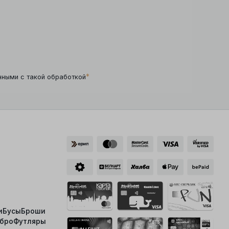
*
нными с такой обработкой
и
Бусы
Броши
ебро
Футляры