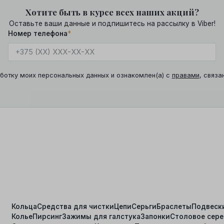
Хотите быть в курсе всех наших акций?
Оставьте ваши данные и подпишитесь на рассылку в Viber!
Номер телефона
*
ботку моих персональных данных и ознакомлен(а) с
правами
, связа
Кольца
Средства для чистки
Цепи
Серьги
Браслеты
Подвеск
Колье
Пирсинг
Зажимы для галстука
Запонки
Столовое сер
я