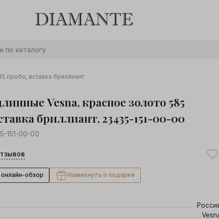
Баслет с бриллиантом в подарок! Осталось:
0
0
0
0
:
:
:
дней
часов
минут
секунд
Хочу!
85 проба, вставка бриллиант
длинные Vesna, красное золото 585
ставка бриллиант, 23435-151-00-00
5-151-00-00
тзывов
 онлайн-обзор
Намекнуть о подарке
Росси
Vesn