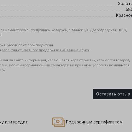
Золот
58
а
Красно
"Диамантпром", Республика Беларусь, г. Минск, ул. Долгобродская, 16-6,
10
ок 6 месяцев от производителя.
я
гарантия от Частного предприятия «Платина-Груп»
.
нная на сайте информация, касающаяся характеристик, стоимости товаров,
елий, носит информационный характер и ни при каких условиях не является
той.
Оставить отзыв
ку или кредит
Подарочным сертификатом