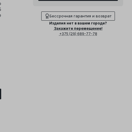
о
5
е
Бессрочная гарантия и возврат
Изделия нет в вашем городе?
Закажите перемещение!
+375 (29) 689-77-78