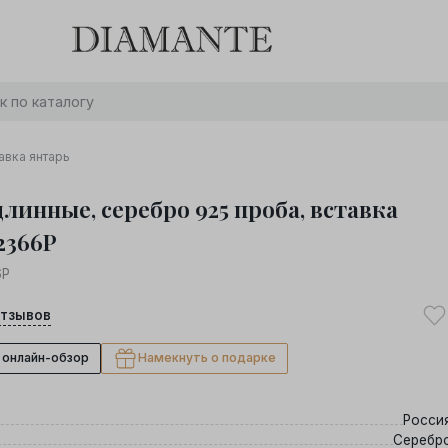
Баслет с бриллиантом в подарок! Осталось:
0
0
0
0
:
:
:
дней
часов
минут
секунд
Хочу!
авка янтарь
линные, серебро 925 проба, вставка
2366Р
6Р
тзывов
 онлайн-обзор
Намекнуть о подарке
Росси
Серебр