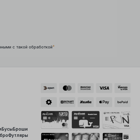
*
нными с такой обработкой
и
Бусы
Броши
ебро
Футляры