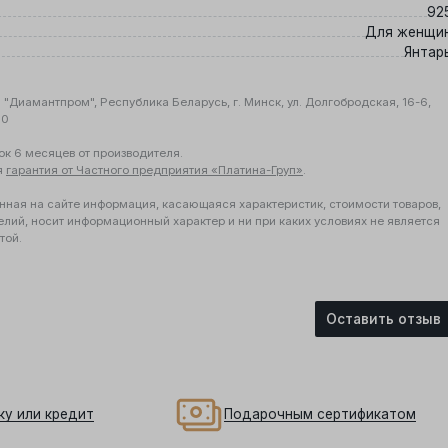
92
Для женщи
Янтар
"Диамантпром", Республика Беларусь, г. Минск, ул. Долгобродская, 16-6,
10
ок 6 месяцев от производителя.
я
гарантия от Частного предприятия «Платина-Груп»
.
нная на сайте информация, касающаяся характеристик, стоимости товаров,
елий, носит информационный характер и ни при каких условиях не является
той.
Оставить отзыв
ку или кредит
Подарочным сертификатом