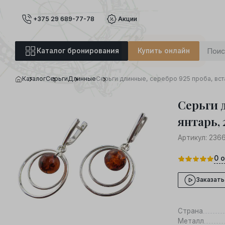
+375 29 689-77-78
Акции
Каталог бронирования
Купить онлайн
Каталог
Серьги
Длинные
Серьги длинные, серебро 925 проба, вст
Серьги д
янтарь, 
Артикул:
236
0
о
Заказать
Страна
Металл