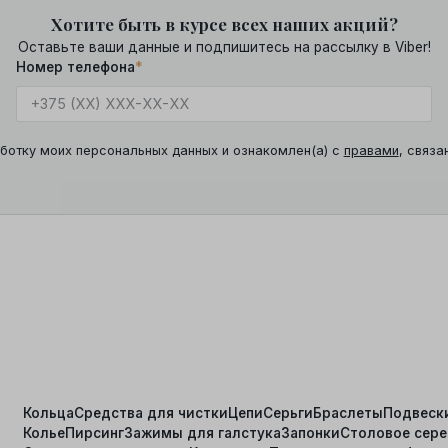
Хотите быть в курсе всех наших акций?
Оставьте ваши данные и подпишитесь на рассылку в Viber!
Номер телефона
*
ботку моих персональных данных и ознакомлен(а) с
правами
, связа
Кольца
Средства для чистки
Цепи
Серьги
Браслеты
Подвеск
Колье
Пирсинг
Зажимы для галстука
Запонки
Столовое сер
я