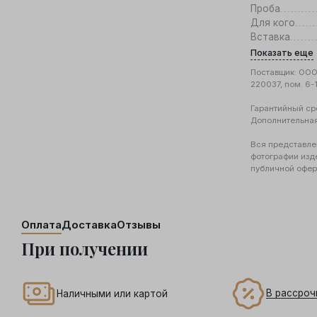
Проба
Для кого
Вставка
Показать еще
Поставщик: ООО 
220037, пом. 6-
Гарантийный ср
Дополнительна
Вся представле
фотографии изд
публичной офер
Оплата
Доставка
Отзывы
При получении
В рассроч
Наличными или картой