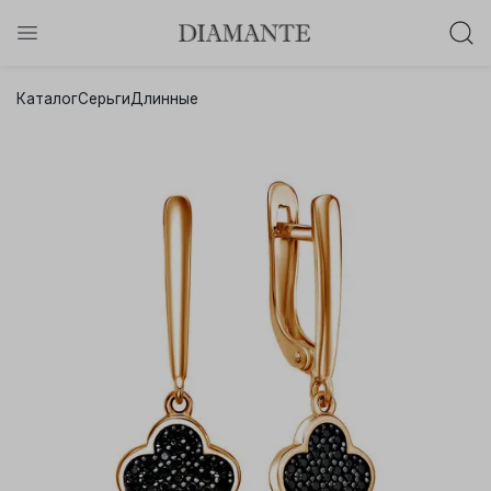
Баслет с бриллиантом в подарок!
Каталог
Серьги
Длинные
Осталось:
0
0
0
0
:
:
:
дней
часов
минут
секунд
Хочу!