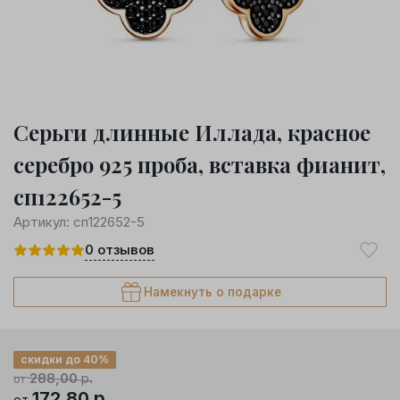
Серьги длинные Иллада, красное
серебро 925 проба, вставка фианит,
сп122652-5
Артикул:
сп122652-5
0
отзывов
Намекнуть о подарке
скидки до 40%
288,00
р.
от
172,80
р.
от