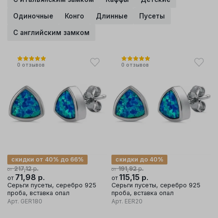
Одиночные
Конго
Длинные
Пусеты
С английским замком
0
отзывов
0
отзывов
скидки от 40% до 66%
скидки до 40%
р.
р.
217,12
191,92
от
от
71,98
р.
115,15
р.
от
от
Серьги пусеты, серебро 925
Серьги пусеты, серебро 925
проба, вставка опал
проба, вставка опал
Арт.
GER180
Арт.
EER20