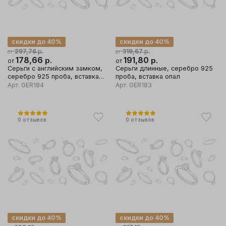
скидки до 40%
скидки до 40%
р.
р.
297,76
319,67
от
от
178,66
р.
191,80
р.
от
от
Серьги с английским замком,
Серьги длинные, серебро 925
серебро 925 проба, вставка
проба, вставка опал
опал
Арт.
GER184
Арт.
GER183
0
отзывов
0
отзывов
скидки до 40%
скидки до 40%