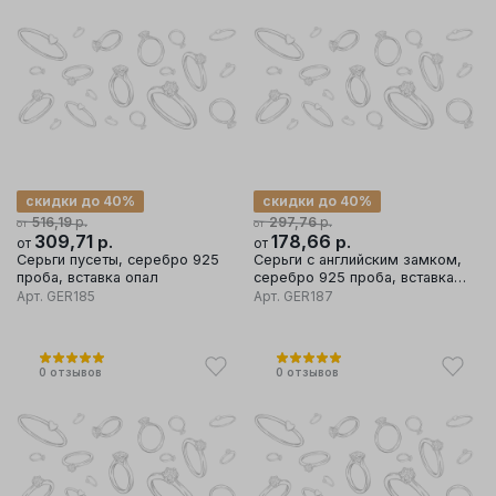
скидки до 40%
скидки до 40%
р.
р.
516,19
297,76
от
от
309,71
р.
178,66
р.
от
от
Серьги пусеты, серебро 925
Серьги с английским замком,
проба, вставка опал
серебро 925 проба, вставка
опал
Арт.
GER185
Арт.
GER187
0
отзывов
0
отзывов