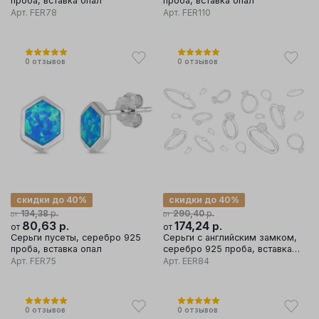
проба, вставка опал
проба, вставка опал
Арт.
FER78
Арт.
FER110
0
отзывов
0
отзывов
скидки до 40%
скидки до 40%
р.
р.
134,38
290,40
от
от
80,63
р.
174,24
р.
от
от
Серьги пусеты, серебро 925
Серьги с английским замком,
проба, вставка опал
серебро 925 проба, вставка
опал
Арт.
FER75
Арт.
EER84
0
отзывов
0
отзывов