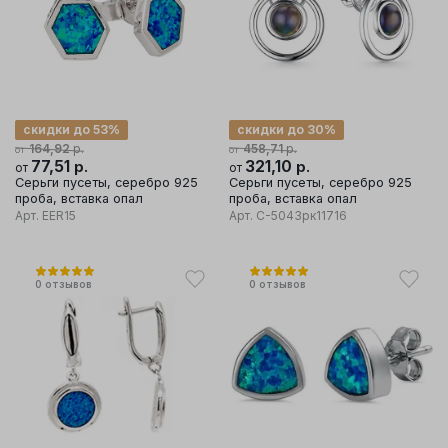
скидки до 53%
скидки до 30%
р.
р.
164,92
458,71
от
от
77,51
р.
321,10
р.
от
от
Серьги пусеты, серебро 925
Серьги пусеты, серебро 925
проба, вставка опал
проба, вставка опал
Арт.
EER15
Арт.
С-5043рк11716
0
отзывов
0
отзывов