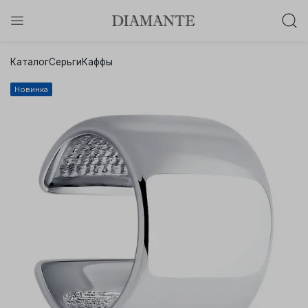
Баслет с бриллиантом в подарок!
Каталог
Серьги
Каффы
Осталось:
0
0
0
0
:
:
:
Новинка
дней
часов
минут
секунд
Хочу!