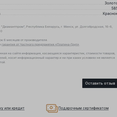
Золот
58
а
Красно
"Диамантпром", Республика Беларусь, г. Минск, ул. Долгобродская, 16-6,
10
ок 6 месяцев от производителя.
я
гарантия от Частного предприятия «Платина-Груп»
.
нная на сайте информация, касающаяся характеристик, стоимости товаров,
елий, носит информационный характер и ни при каких условиях не является
той.
Оставить отзыв
ку или кредит
Подарочным сертификатом