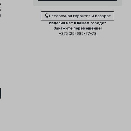
о
5
е
Бессрочная гарантия и возврат
Изделия нет в вашем городе?
Закажите перемещение!
+375 (29) 689-77-78