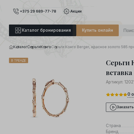
+375 29 689-77-78
Акции
Каталог бронирования
Купить онлайн
Каталог
Серьги
Конго
Серьги Конго Berger, красное золото 585 пр
Серьги К
В ТРЕНДЕ
вставка 
Артикул:
1202
0
о
Заказать
Страна
Бренд