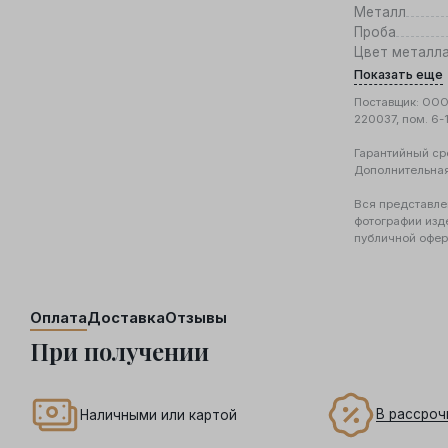
Металл
Проба
Цвет металл
Показать еще
Поставщик: ООО 
220037, пом. 6-
Гарантийный ср
Дополнительна
Вся представле
фотографии изд
публичной офер
Оплата
Доставка
Отзывы
При получении
В рассроч
Наличными или картой