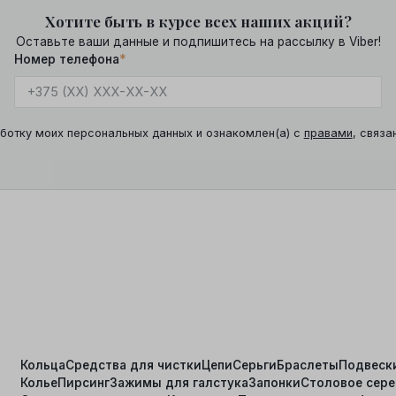
Хотите быть в курсе всех наших акций?
Оставьте ваши данные и подпишитесь на рассылку в Viber!
Номер телефона
*
ботку моих персональных данных и ознакомлен(а) с
правами
, связа
Кольца
Средства для чистки
Цепи
Серьги
Браслеты
Подвеск
Колье
Пирсинг
Зажимы для галстука
Запонки
Столовое сер
я