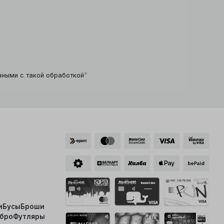
*
нными с такой обработкой
и
Бусы
Броши
ебро
Футляры