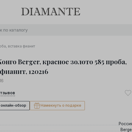
Баслет с бриллиантом в подарок! Осталось:
0
0
0
0
:
:
:
дней
часов
минут
секунд
Хочу!
оба, вставка фианит
онго Berger, красное золото 585 проба,
фианит, 120216
16
тзывов
 онлайн-обзор
Намекнуть о подарке
Росси
Berge