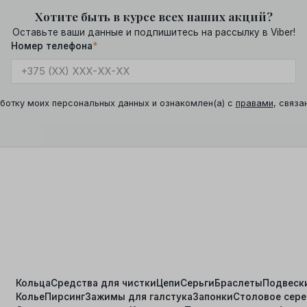
Хотите быть в курсе всех наших акций?
Оставьте ваши данные и подпишитесь на рассылку в Viber!
Номер телефона
*
ботку моих персональных данных и ознакомлен(а) с
правами
, связа
Кольца
Средства для чистки
Цепи
Серьги
Браслеты
Подвеск
Колье
Пирсинг
Зажимы для галстука
Запонки
Столовое сер
я