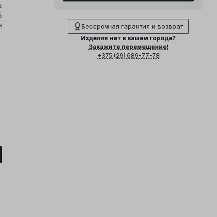
о
5
н
Бессрочная гарантия и возврат
Изделия нет в вашем городе?
Закажите перемещение!
+375 (29) 689-77-78