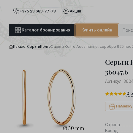
+375 29 689-77-78
Акции
Каталог бронирования
Купить онлайн
Каталог
Серьги
Конго
Серьги Конго Aquamarine, серебро 925 про
Серьги К
36047.6
Артикул:
3604
0
о
Намекну
Страна
Бренд