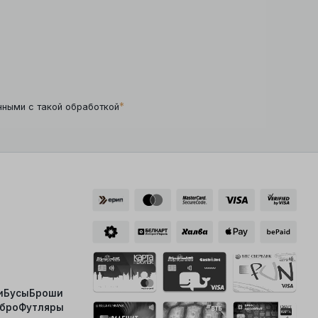
*
нными с такой обработкой
и
Бусы
Броши
ебро
Футляры