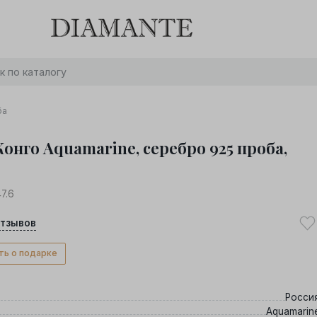
Баслет с бриллиантом в подарок! Осталось:
0
0
0
0
:
:
:
дней
часов
минут
секунд
Хочу!
ба
онго Aquamarine, серебро 925 проба,
7.6
тзывов
ть о подарке
Росси
Aquamarin