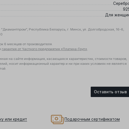
Серебр
92
Для женщи
"Диамантпром", Республика Беларусь, г. Минск, ул. Долгобродская, 16-6,
10
ок 6 месяцев от производителя.
я
гарантия от Частного предприятия «Платина-Груп»
.
нная на сайте информация, касающаяся характеристик, стоимости товаров,
елий, носит информационный характер и ни при каких условиях не является
той.
Оставить отзыв
ку или кредит
Подарочным сертификатом