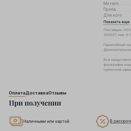
Металл
Проба
Для кого
Показать еще
Поставщик: ООО 
220037, пом. 6-
Гарантийный ср
Дополнительна
Вся представле
фотографии изд
публичной офер
Оплата
Доставка
Отзывы
При получении
В рассроч
Наличными или картой