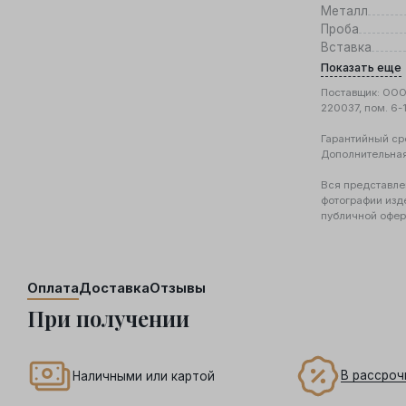
Металл
Проба
Вставка
Показать еще
Поставщик: ООО 
220037, пом. 6-
Гарантийный ср
Дополнительна
Вся представле
фотографии изд
публичной офер
Оплата
Доставка
Отзывы
При получении
В рассроч
Наличными или картой