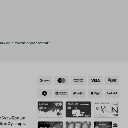
*
нными с такой обработкой
и
Бусы
Броши
ебро
Футляры