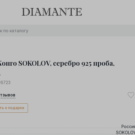
Баслет с бриллиантом в подарок! Осталось:
0
0
0
0
:
:
:
дней
часов
минут
секунд
Хочу!
Конго SOKOLOV, серебро 925 проба,
3
26723
тзывов
ть о подарке
Росси
SOKOLO