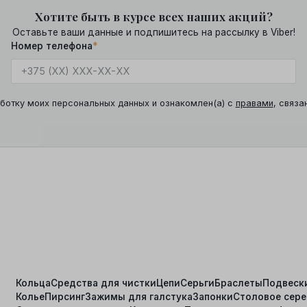
Хотите быть в курсе всех наших акций?
Оставьте ваши данные и подпишитесь на рассылку в Viber!
Номер телефона
*
ботку моих персональных данных и ознакомлен(а) с
правами
, связа
Кольца
Средства для чистки
Цепи
Серьги
Браслеты
Подвеск
Колье
Пирсинг
Зажимы для галстука
Запонки
Столовое сер
я