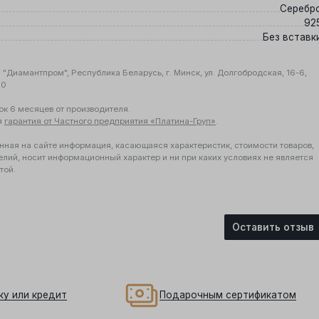
Серебр
92
Без вставк
"Диамантпром", Республика Беларусь, г. Минск, ул. Долгобродская, 16-6,
10
ок 6 месяцев от производителя.
я
гарантия от Частного предприятия «Платина-Груп»
.
нная на сайте информация, касающаяся характеристик, стоимости товаров,
елий, носит информационный характер и ни при каких условиях не является
той.
Оставить отзыв
ку или кредит
Подарочным сертификатом