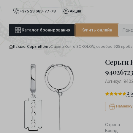
+375 29 689-77-78
Акции
Каталог бронирования
Купить онлайн
Каталог
Серьги
Конго
Серьги Конго SOKOLOV, серебро 925 проба
Серьги 
9402672
Артикул:
940
0
о
Намекну
Страна
Бренд