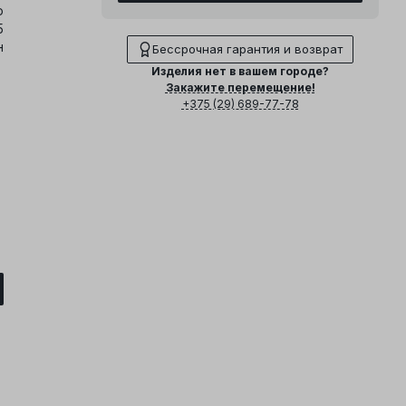
о
5
н
Бессрочная гарантия и возврат
Изделия нет в вашем городе?
Закажите перемещение!
+375 (29) 689-77-78