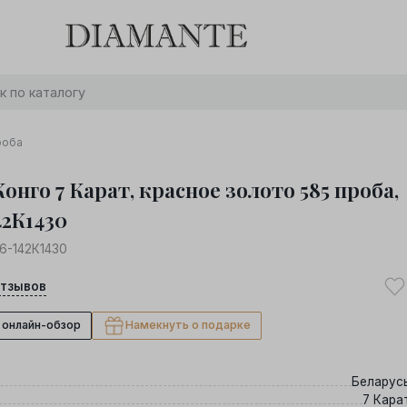
Баслет с бриллиантом в подарок! Осталось:
0
0
0
0
:
:
:
дней
часов
минут
секунд
Хочу!
роба
онго 7 Карат, красное золото 585 проба,
42К1430
6-142К1430
тзывов
 онлайн-обзор
Намекнуть о подарке
Беларус
7 Кара