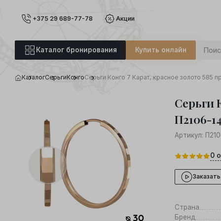
+375 29 689-77-78
Акции
Каталог бронирования
Купить онлайн
Каталог
Серьги
Конго
Серьги Конго 7 Карат, красное золото 585 п
Серьги К
П2106-1
Артикул:
П210
0
о
Заказать
Страна
Бренд