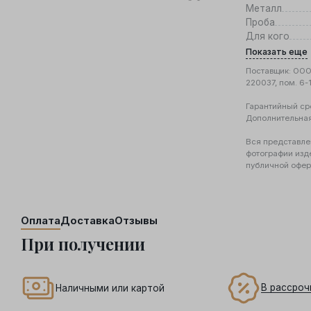
Металл
Проба
Для кого
Показать еще
Поставщик: ООО 
220037, пом. 6-
Гарантийный ср
Дополнительна
Вся представле
фотографии изд
публичной офер
Оплата
Доставка
Отзывы
При получении
В рассроч
Наличными или картой