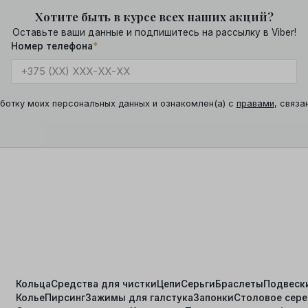
Хотите быть в курсе всех наших акций?
Оставьте ваши данные и подпишитесь на рассылку в Viber!
Номер телефона
*
ботку моих персональных данных и ознакомлен(а) с
правами
, связа
Кольца
Средства для чистки
Цепи
Серьги
Браслеты
Подвеск
Колье
Пирсинг
Зажимы для галстука
Запонки
Столовое сер
я