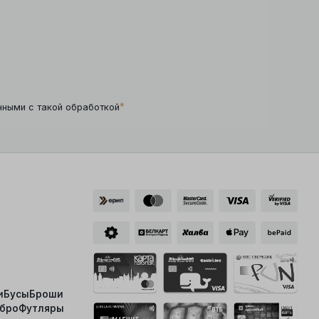
*
нными с такой обработкой
и
Бусы
Броши
ебро
Футляры