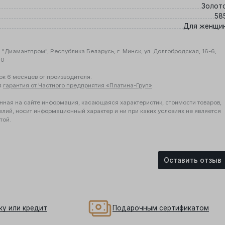
Золот
58
Для женщи
"Диамантпром", Республика Беларусь, г. Минск, ул. Долгобродская, 16-6,
10
ок 6 месяцев от производителя.
я
гарантия от Частного предприятия «Платина-Груп»
.
нная на сайте информация, касающаяся характеристик, стоимости товаров,
елий, носит информационный характер и ни при каких условиях не является
той.
Оставить отзыв
ку или кредит
Подарочным сертификатом