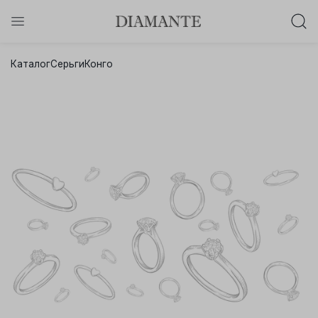
Баслет с бриллиантом в подарок!
Каталог
Серьги
Конго
Осталось:
0
0
0
0
:
:
:
дней
часов
минут
секунд
Хочу!