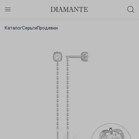
Баслет с бриллиантом в подарок!
Каталог
Серьги
Продевки
Осталось:
0
0
0
0
:
:
:
дней
часов
минут
секунд
Хочу!