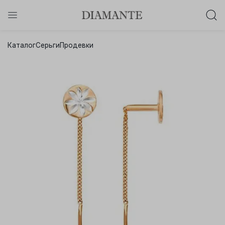
Баслет с бриллиантом в подарок!
Каталог
Серьги
Продевки
Осталось:
0
0
0
0
:
:
:
дней
часов
минут
секунд
Хочу!