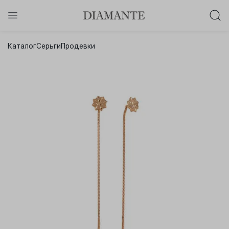
Баслет с бриллиантом в подарок!
Каталог
Серьги
Продевки
Осталось:
0
0
0
0
:
:
:
дней
часов
минут
секунд
Хочу!