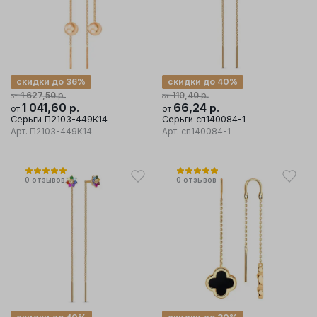
скидки до 36%
скидки до 40%
р.
р.
1 627,50
110,40
от
от
1 041,60
р.
66,24
р.
от
от
Серьги П2103-449К14
Серьги сп140084-1
Арт.
П2103-449К14
Арт.
сп140084-1
0
отзывов
0
отзывов