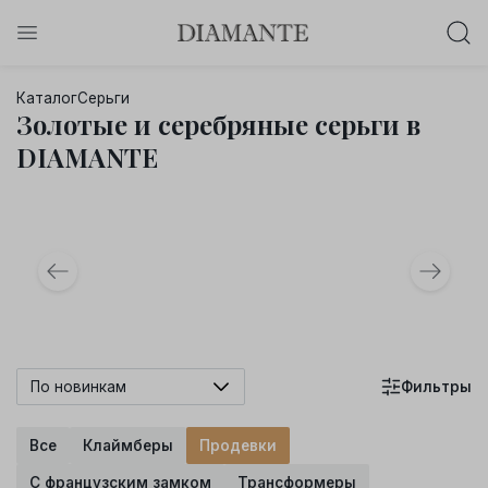
Баслет с бриллиантом в подарок!
Каталог
Серьги
Осталось:
Золотые и серебряные серьги в
0
0
0
0
:
:
:
DIAMANTE
дней
часов
минут
секунд
Хочу!
По новинкам
Фильтры
Все
Клаймберы
Продевки
С французским замком
Трансформеры