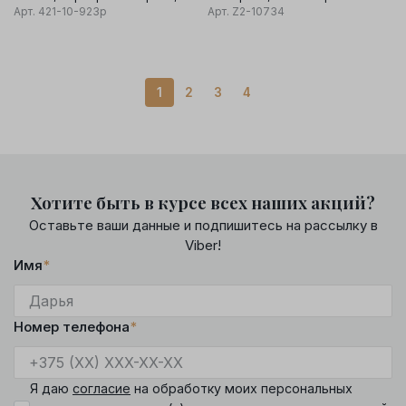
вставка оникс
Арт.
421-10-923р
Арт.
Z2-10734
1
2
3
4
Хотите быть в курсе всех наших акций?
Оставьте ваши данные и подпишитесь на рассылку в
Viber!
Имя
*
Номер телефона
*
Я даю
согласие
на обработку моих персональных