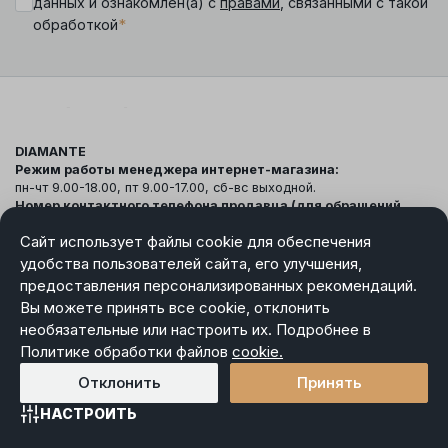
данных и ознакомлен(а) с
правами
, связанными с такой
*
обработкой
DIAMANTE
Режим работы менеджера интернет-магазина:
пн-чт 9.00-18.00, пт 9.00-17.00, сб-вс выходной.
Номер контактного телефона продавца (для обращений
покупателей интернет-магазина), а также лица
Сайт использует файлы cookie для обеспечения
уполномоченного продавцом рассматривать обращения
покупателей интернет-магазина
:
+375 (17) 360-36-90
.
удобства пользователей сайта, его улучшения,
Контактный номер телефона управления защиты прав
предоставления персонализированных рекомендаций.
потребителей Партизанского района:
+375 (17) 360-10-94
Вы можете принять все cookie, отклонить
«Условия оплаты»
необязательные или настроить их. Подробнее в
«Условия доставки»
«Правила ухода за ювелирными изделиями»
Политике обработки файлов
cookie.
Отклонить
Принять
Наши контакты
НАСТРОИТЬ
Главная
Каталог
Избранное
Корзина
Войти