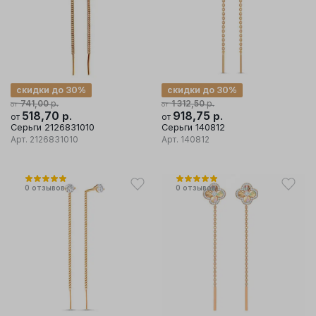
скидки до 30%
скидки до 30%
р.
р.
741,00
1 312,50
от
от
518,70
р.
918,75
р.
от
от
Серьги 2126831010
Серьги 140812
Арт.
2126831010
Арт.
140812
0
отзывов
0
отзывов