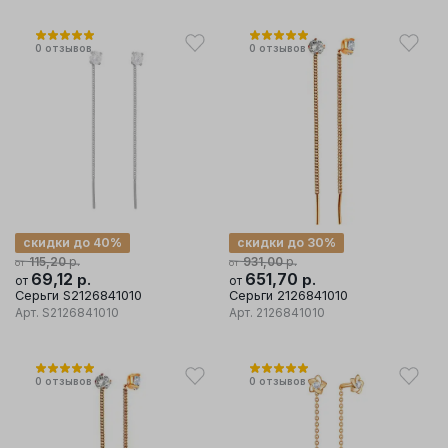
0
отзывов
0
отзывов
скидки до 40%
скидки до 30%
р.
р.
115,20
931,00
от
от
69,12
р.
651,70
р.
от
от
Серьги S2126841010
Серьги 2126841010
Арт.
S2126841010
Арт.
2126841010
0
отзывов
0
отзывов