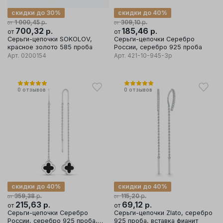
скидки до 30%
скидки до 40%
р.
р.
1 000,45
309,10
от
от
700,32
р.
185,46
р.
от
от
Серьги-цепочки SOKOLOV,
Серьги-цепочки Серебро
красное золото 585 проба
России, серебро 925 проба
Арт.
0200154
Арт.
421-10-945-3р
0
отзывов
0
отзывов
скидки до 40%
скидки до 40%
р.
р.
359,38
115,20
от
от
215,63
р.
69,12
р.
от
от
Серьги-цепочки Серебро
Серьги-цепочки Zlato, серебро
России, серебро 925 проба,
925 проба, вставка фианит