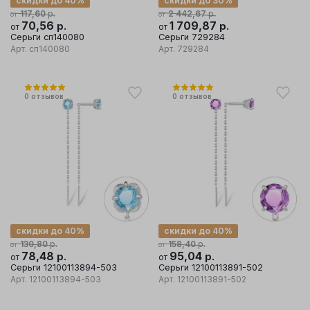
скидки до 40%
скидки до 30%
р.
р.
117,60
2 442,67
от
от
70,56
р.
1 709,87
р.
от
от
Серьги сп140080
Серьги 729284
Арт.
сп140080
Арт.
729284
0
отзывов
0
отзывов
скидки до 40%
скидки до 40%
р.
р.
130,80
158,40
от
от
78,48
р.
95,04
р.
от
от
Серьги 12100113894-503
Серьги 12100113891-502
Арт.
12100113894-503
Арт.
12100113891-502