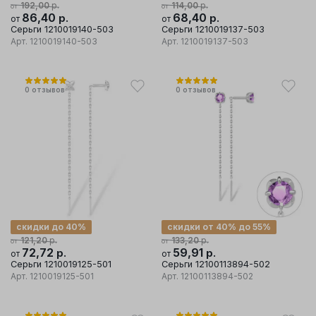
р.
р.
192,00
114,00
от
от
86,40
р.
68,40
р.
от
от
Серьги 1210019140-503
Серьги 1210019137-503
Арт.
1210019140-503
Арт.
1210019137-503
0
отзывов
0
отзывов
скидки до 40%
скидки от 40% до 55%
р.
р.
121,20
133,20
от
от
72,72
р.
59,91
р.
от
от
Серьги 1210019125-501
Серьги 12100113894-502
Арт.
1210019125-501
Арт.
12100113894-502