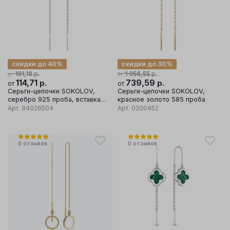
скидки до 40%
скидки до 30%
р.
р.
191,18
1 056,55
от
от
114,71
р.
739,59
р.
от
от
Серьги-цепочки SOKOLOV,
Серьги-цепочки SOKOLOV,
серебро 925 проба, вставка
красное золото 585 проба
фианит
Арт.
94026504
Арт.
0200452
0
отзывов
0
отзывов