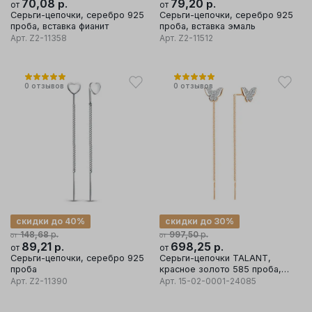
70,08
р.
79,20
р.
от
от
Серьги-цепочки, серебро 925
Серьги-цепочки, серебро 925
проба, вставка фианит
проба, вставка эмаль
Арт.
Z2-11358
Арт.
Z2-11512
0
отзывов
0
отзывов
скидки до 40%
скидки до 30%
р.
р.
148,68
997,50
от
от
89,21
р.
698,25
р.
от
от
Серьги-цепочки, серебро 925
Серьги-цепочки TALANT,
проба
красное золото 585 проба,
вставка фианит
Арт.
Z2-11390
Арт.
15-02-0001-24085