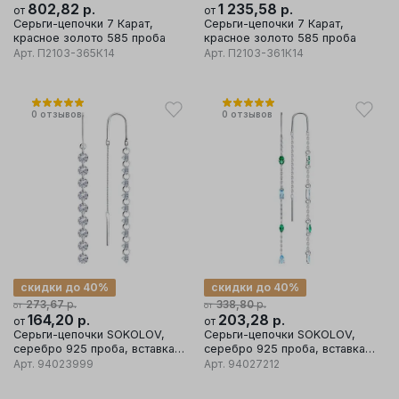
802,82
р.
1 235,58
р.
от
от
Серьги-цепочки 7 Карат,
Серьги-цепочки 7 Карат,
красное золото 585 проба
красное золото 585 проба
Арт.
П2103-365К14
Арт.
П2103-361К14
0
отзывов
0
отзывов
скидки до 40%
скидки до 40%
р.
р.
273,67
338,80
от
от
164,20
р.
203,28
р.
от
от
Серьги-цепочки SOKOLOV,
Серьги-цепочки SOKOLOV,
серебро 925 проба, вставка
серебро 925 проба, вставка
фианит
фианит
Арт.
94023999
Арт.
94027212