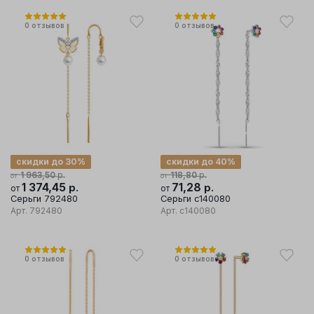
0
отзывов
0
отзывов
скидки до 30%
скидки до 40%
р.
р.
1 963,50
118,80
от
от
1 374,45
р.
71,28
р.
от
от
Серьги 792480
Серьги с140080
Арт.
792480
Арт.
с140080
0
отзывов
0
отзывов