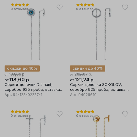
0
отзывов
0
отзывов
скидки до 40%
скидки до 40%
р.
р.
197,66
202,07
от
от
118,60
р.
121,24
р.
от
от
Серьги-цепочки Diamant,
Серьги-цепочки SOKOLOV,
серебро 925 проба, вставка
серебро 925 проба, вставка
фианит/эмаль
фианит
Арт.
94-123-02227-1
Арт.
94026610
0
отзывов
0
отзывов