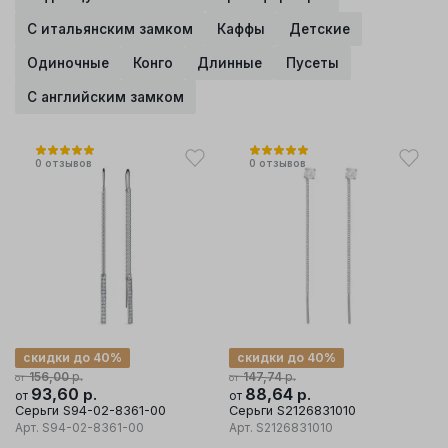
С итальянским замком
Каффы
Детские
Одиночные
Конго
Длинные
Пусеты
С английским замком
0
отзывов
0
отзывов
скидки до 40%
скидки до 40%
р.
р.
156,00
147,74
от
от
93,60
р.
88,64
р.
от
от
Серьги S94-02-8361-00
Серьги S2126831010
Арт.
S94-02-8361-00
Арт.
S2126831010