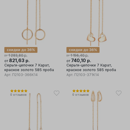
скидки до 36%
скидки до 36%
р.
р.
1 283,80
1 156,40
от
от
821,63
р.
740,10
р.
от
от
Серьги-цепочки 7 Карат,
Серьги-цепочки 7 Карат,
красное золото 585 проба
красное золото 585 проба
Арт.
П2103-366К14
Арт.
П2103-371К14
0
отзывов
0
отзывов