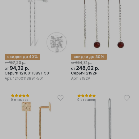
скидки до 40%
скидки до 30%
р.
р.
157,20
354,31
от
от
94,32
р.
248,02
р.
от
от
Серьги 12100113891-501
Серьги 2192Р
Арт.
12100113891-501
Арт.
2192Р
0
отзывов
0
отзывов