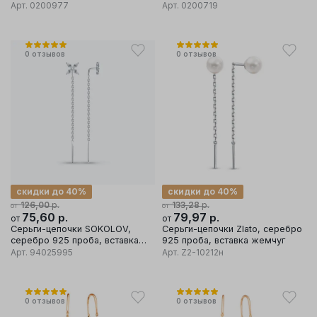
вставка фианит
вставка фианит
Арт.
0200977
Арт.
0200719
0
отзывов
0
отзывов
скидки до 40%
скидки до 40%
р.
р.
126,00
133,28
от
от
75,60
р.
79,97
р.
от
от
Серьги-цепочки SOKOLOV,
Серьги-цепочки Zlato, серебро
серебро 925 проба, вставка
925 проба, вставка жемчуг
фианит
Арт.
94025995
Арт.
Z2-10212н
0
отзывов
0
отзывов