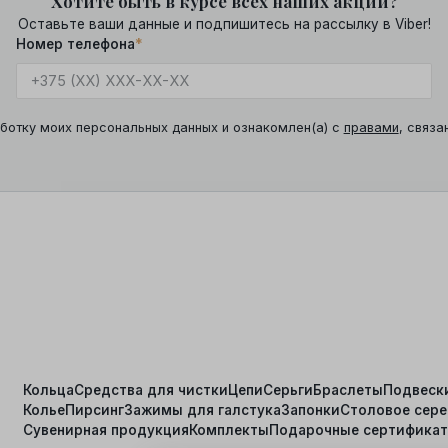
Хотите быть в курсе всех наших акций?
Оставьте ваши данные и подпишитесь на рассылку в Viber!
Номер телефона
*
ботку моих персональных данных и ознакомлен(а) с
правами
, связа
Кольца
Средства для чистки
Цепи
Серьги
Браслеты
Подвеск
Колье
Пирсинг
Зажимы для галстука
Запонки
Столовое сер
я
Сувенирная продукция
Комплекты
Подарочные сертифика