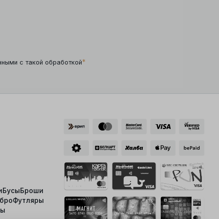
*
нными с такой обработкой
и
Бусы
Броши
ебро
Футляры
ты