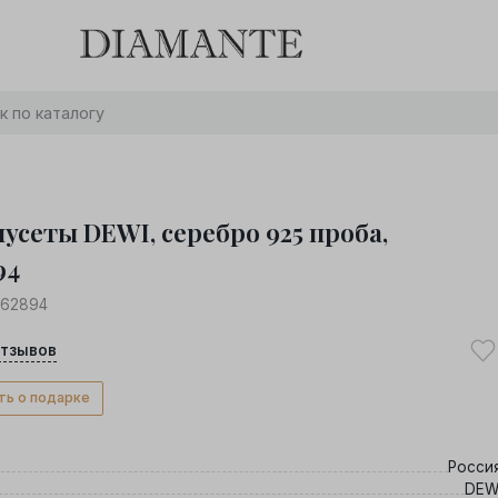
Баслет с бриллиантом в подарок! Осталось:
0
0
0
0
:
:
:
дней
часов
минут
секунд
Хочу!
усеты DEWI, серебро 925 проба,
94
062894
тзывов
ть о подарке
Росси
DEW