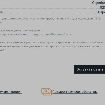
Серебр
92
ть
1 Пар
"Диамантпром", Республика Беларусь, г. Минск, ул. Долгобродская, 16-6,
10
ок 6 месяцев от производителя.
я
гарантия от Частного предприятия «Платина-Груп»
.
нная на сайте информация, касающаяся характеристик, стоимости товаров,
елий, носит информационный характер и ни при каких условиях не является
той.
Оставить отзыв
ку или кредит
Подарочным сертификатом