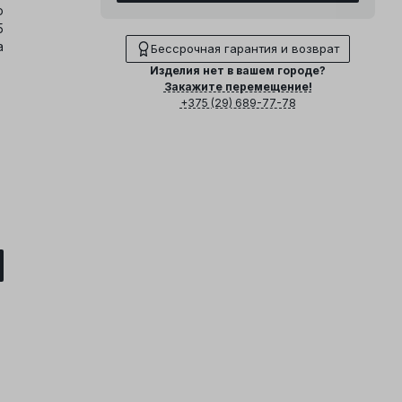
о
5
а
Бессрочная гарантия и возврат
Изделия нет в вашем городе?
Закажите перемещение!
+375 (29) 689-77-78