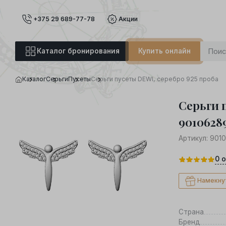
+375 29 689-77-78
Акции
Каталог бронирования
Купить онлайн
Каталог
Серьги
Пусеты
Серьги пусеты DEWI, серебро 925 проба
Серьги п
9010628
Артикул:
901
0
о
Намекну
Страна
Бренд