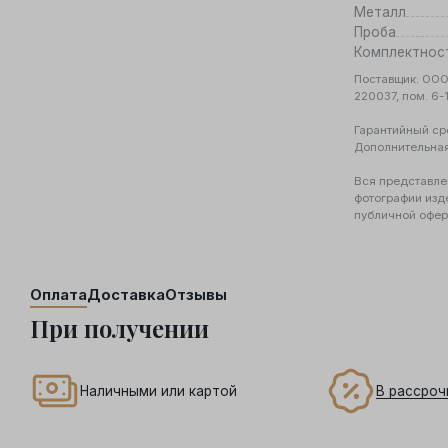
Металл
Проба
Комплектнос
Поставщик: ООО 
220037, пом. 6-
Гарантийный ср
Дополнительна
Вся представле
фотографии изд
публичной офер
Оплата
Доставка
Отзывы
При получении
В рассроч
Наличными или картой