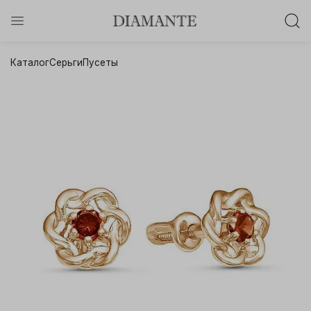
Баслет с бриллиантом в подарок!
Каталог
Серьги
Пусеты
Осталось:
0
0
0
0
:
:
:
дней
часов
минут
секунд
Хочу!