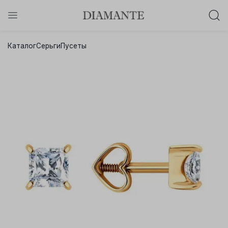
Баслет с бриллиантом в подарок!
Каталог
Серьги
Пусеты
Осталось:
0
0
0
0
:
:
:
дней
часов
минут
секунд
Хочу!