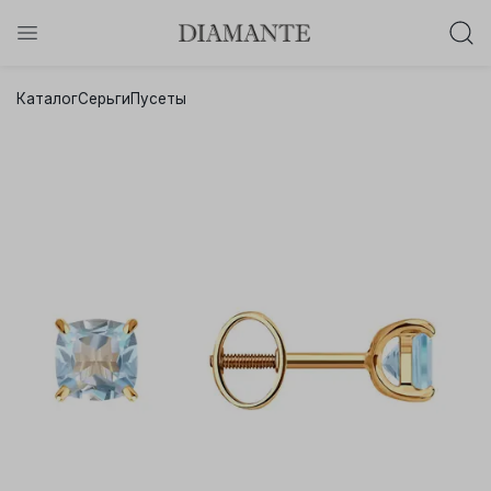
Баслет с бриллиантом в подарок!
Каталог
Серьги
Пусеты
Осталось:
0
0
0
0
:
:
:
дней
часов
минут
секунд
Хочу!