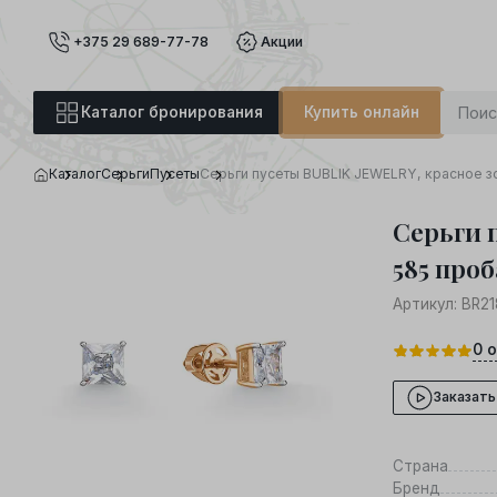
+375 29 689-77-78
Акции
Каталог бронирования
Купить онлайн
Каталог
Серьги
Пусеты
Серьги пусеты BUBLIK JEWELRY, красное зо
Серьги 
585 проб
Артикул:
BR21
0
о
Заказать
Страна
Бренд