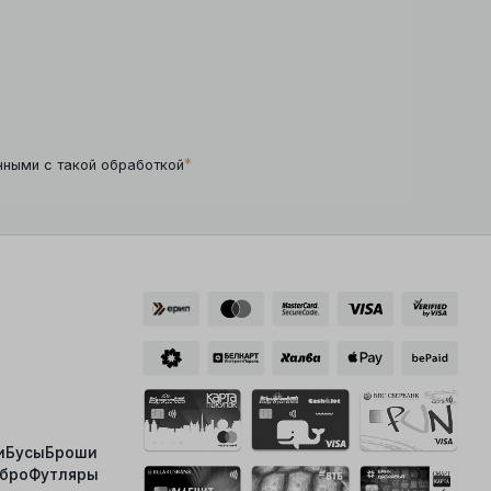
*
нными с такой обработкой
и
Бусы
Броши
ебро
Футляры