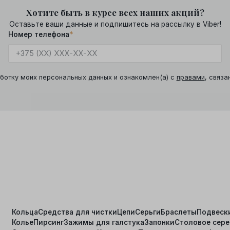
Хотите быть в курсе всех наших акций?
Оставьте ваши данные и подпишитесь на рассылку в Viber!
Номер телефона
*
ботку моих персональных данных и ознакомлен(а) с
правами
, связа
Кольца
Средства для чистки
Цепи
Серьги
Браслеты
Подвеск
Колье
Пирсинг
Зажимы для галстука
Запонки
Столовое сер
я