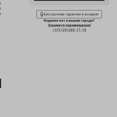
о
5
е
Бессрочная гарантия и возврат
Изделия нет в вашем городе?
Закажите перемещение!
+375 (29) 689-77-78