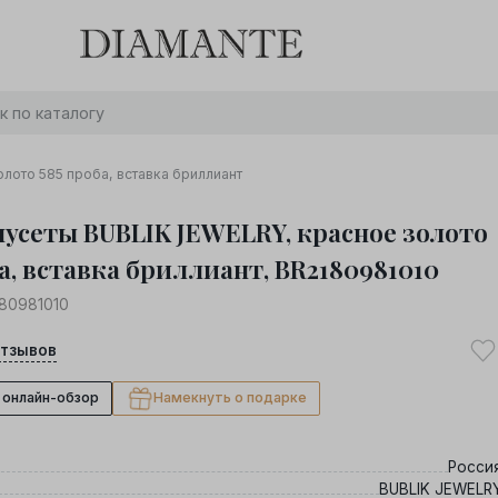
Баслет с бриллиантом в подарок! Осталось:
0
0
0
0
:
:
:
дней
часов
минут
секунд
Хочу!
лото 585 проба, вставка бриллиант
пусеты BUBLIK JEWELRY, красное золото
а, вставка бриллиант, BR2180981010
80981010
тзывов
 онлайн-обзор
Намекнуть о подарке
Росси
BUBLIK JEWELR