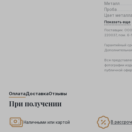
Металл
Проба
Цвет металл
Показать еще
Поставщик: ООО 
220037, пом. 6-
Гарантийный ср
Дополнительна
Вся представле
фотографии изд
публичной офер
Оплата
Доставка
Отзывы
При получении
В рассроч
Наличными или картой