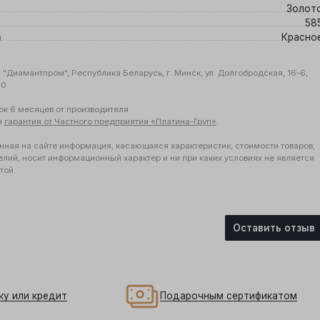
Золот
58
а
Красно
"Диамантпром", Республика Беларусь, г. Минск, ул. Долгобродская, 16-6,
10
ок 6 месяцев от производителя.
я
гарантия от Частного предприятия «Платина-Груп»
.
нная на сайте информация, касающаяся характеристик, стоимости товаров,
елий, носит информационный характер и ни при каких условиях не является
той.
Оставить отзыв
ку или кредит
Подарочным сертификатом