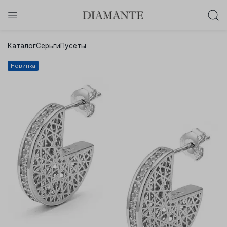
Баслет с бриллиантом в подарок!
Каталог
Серьги
Пусеты
Осталось:
0
0
0
0
:
:
:
Новинка
дней
часов
минут
секунд
Хочу!