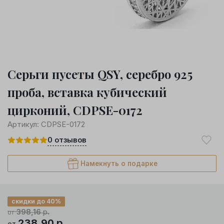
Серьги пусеты QSY, серебро 925
проба, вставка кубический
цирконий, CDPSE-0172
Артикул:
CDPSE-0172
0
отзывов
Намекнуть о подарке
скидки до 40%
398,16
р.
от
238,90
р.
от