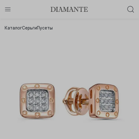
Баслет с бриллиантом в подарок!
Каталог
Серьги
Пусеты
Осталось:
0
0
0
0
:
:
:
дней
часов
минут
секунд
Хочу!