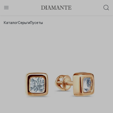
Баслет с бриллиантом в подарок!
Каталог
Серьги
Пусеты
Осталось:
0
0
0
0
:
:
:
дней
часов
минут
секунд
Хочу!