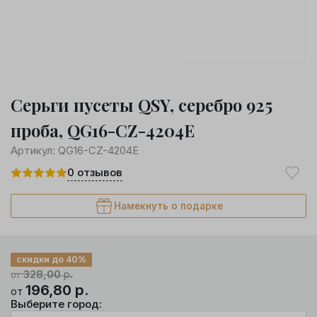
Серьги пусеты QSY, серебро 925
проба, QG16-CZ-4204E
Артикул:
QG16-CZ-4204E
0
отзывов
Намекнуть о подарке
скидки до 40%
328,00
р.
от
196,80
р.
от
Выберите город: