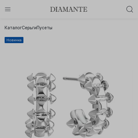
Баслет с бриллиантом в подарок!
Каталог
Серьги
Пусеты
Осталось:
0
0
0
0
:
:
:
Новинка
дней
часов
минут
секунд
Хочу!