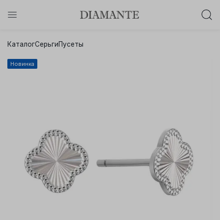
Баслет с бриллиантом в подарок!
Каталог
Серьги
Пусеты
Осталось:
0
0
0
0
:
:
:
Новинка
дней
часов
минут
секунд
Хочу!